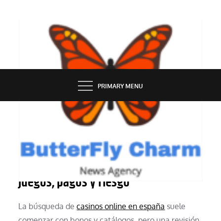
Skip
to
content
BUTTERFLY CHARM
PRIMARY MENU
ONLINE GAMES
Casino online explicado: cuentas,
juegos, pagos y riesgo
La búsqueda de
casinos online en españa
suele
comenzar con bonos y catálogos, pero una revisión