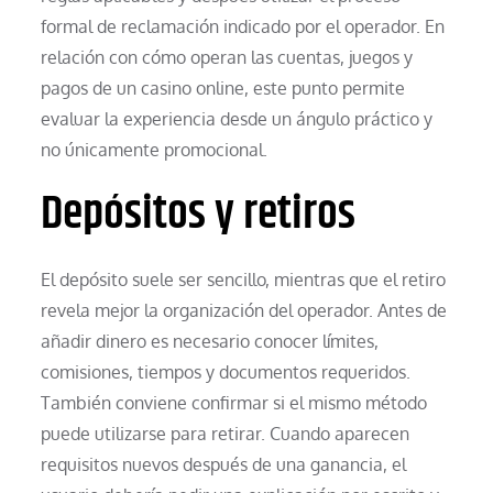
formal de reclamación indicado por el operador. En
relación con cómo operan las cuentas, juegos y
pagos de un casino online, este punto permite
evaluar la experiencia desde un ángulo práctico y
no únicamente promocional.
Depósitos y retiros
El depósito suele ser sencillo, mientras que el retiro
revela mejor la organización del operador. Antes de
añadir dinero es necesario conocer límites,
comisiones, tiempos y documentos requeridos.
También conviene confirmar si el mismo método
puede utilizarse para retirar. Cuando aparecen
requisitos nuevos después de una ganancia, el