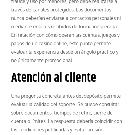
fraude y uso por menores, pero debe realizarse a
través de canales protegidos. Los documentos
nunca deberían enviarse a contactos personales ni
mediante enlaces recibidos de forma inesperada.
En relación con cómo operan las cuentas, juegos y
pagos de un casino online, este punto permite
evaluar la experiencia desde un ángulo práctico y
no únicamente promocional.
Atención al cliente
Una pregunta concreta antes del depósito permite
evaluar la calidad del soporte. Se puede consultar
sobre documentos, tiempos de retiro, cierre de
cuenta o límites. La respuesta debería coincidir con
las condiciones publicadas y evitar presión