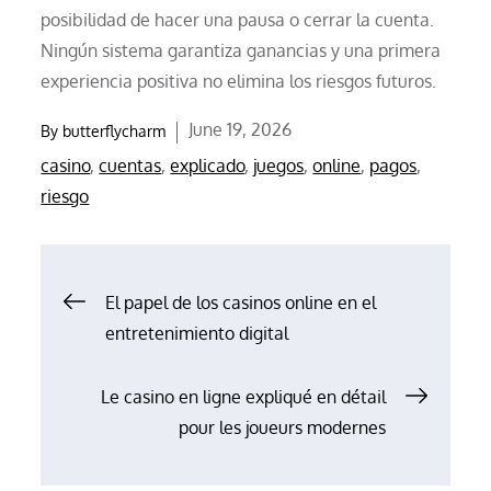
posibilidad de hacer una pausa o cerrar la cuenta.
Ningún sistema garantiza ganancias y una primera
experiencia positiva no elimina los riesgos futuros.
Posted
June 19, 2026
By
butterflycharm
on
casino
,
cuentas
,
explicado
,
juegos
,
online
,
pagos
,
riesgo
Post
El papel de los casinos online en el
entretenimiento digital
navigation
Le casino en ligne expliqué en détail
pour les joueurs modernes