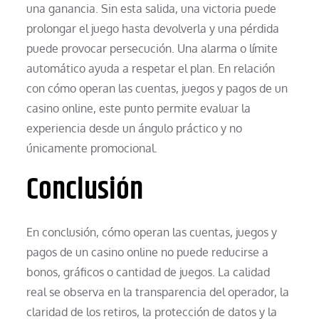
una ganancia. Sin esta salida, una victoria puede
prolongar el juego hasta devolverla y una pérdida
puede provocar persecución. Una alarma o límite
automático ayuda a respetar el plan. En relación
con cómo operan las cuentas, juegos y pagos de un
casino online, este punto permite evaluar la
experiencia desde un ángulo práctico y no
únicamente promocional.
Conclusión
En conclusión, cómo operan las cuentas, juegos y
pagos de un casino online no puede reducirse a
bonos, gráficos o cantidad de juegos. La calidad
real se observa en la transparencia del operador, la
claridad de los retiros, la protección de datos y la