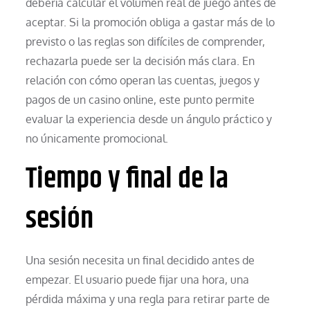
debería calcular el volumen real de juego antes de
aceptar. Si la promoción obliga a gastar más de lo
previsto o las reglas son difíciles de comprender,
rechazarla puede ser la decisión más clara. En
relación con cómo operan las cuentas, juegos y
pagos de un casino online, este punto permite
evaluar la experiencia desde un ángulo práctico y
no únicamente promocional.
Tiempo y final de la
sesión
Una sesión necesita un final decidido antes de
empezar. El usuario puede fijar una hora, una
pérdida máxima y una regla para retirar parte de