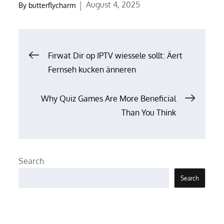
Posted
August 4, 2025
By
butterflycharm
on
Post
Firwat Dir op IPTV wiessele sollt: Äert
Fernseh kucken änneren
navigation
Why Quiz Games Are More Beneficial
Than You Think
Search
Search