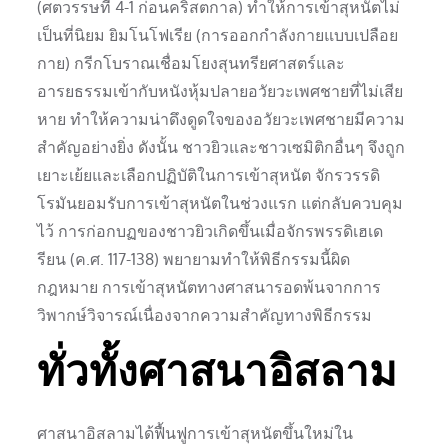
(ศตวรรษที่ 4-1 ก่อนคริสตกาล) ทำให้การเข้าสุหนัตไม่
เป็นที่นิยม ยิมโนโฟเรีย (การออกกำลังกายแบบเปลือย
กาย) กรีกโบราณเชื่อมโยงสุนทรียศาสตร์และ
อารยธรรมเข้ากับหนังหุ้มปลายอวัยวะเพศชายที่ไม่เสีย
หาย ทำให้ความน่าดึงดูดใจของอวัยวะเพศชายมีความ
สำคัญอย่างยิ่ง ดังนั้น ชาวยิวและชาวเซมิติกอื่นๆ จึงถูก
เยาะเย้ยและเลือกปฏิบัติในการเข้าสุหนัต จักรวรรดิ
โรมันยอมรับการเข้าสุหนัตในช่วงแรก แต่กลับควบคุม
ไว้ การก่อกบฏของชาวยิวเกิดขึ้นเมื่อจักรพรรดิเฮเด
รียน (ค.ศ. 117-138) พยายามทำให้พิธีกรรมนี้ผิด
กฎหมาย การเข้าสุหนัตทางศาสนารอดพ้นจากการ
วิพากษ์วิจารณ์เนื่องจากความสำคัญทางพิธีกรรม
ทั่วทั้งศาสนาอิสลาม
ศาสนาอิสลามได้ฟื้นฟูการเข้าสุหนัตขึ้นใหม่ใน