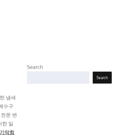
Search
Search
쾌한 냄새
 배수구
 전문 변
러한 일
기막힘