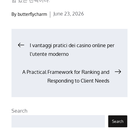
Posted
June 23, 2026
By
butterflycharm
on
Post
I vantaggi pratici dei casino online per
l’utente moderno
navigation
A Practical Framework for Ranking and
Responding to Client Needs
Search
Search