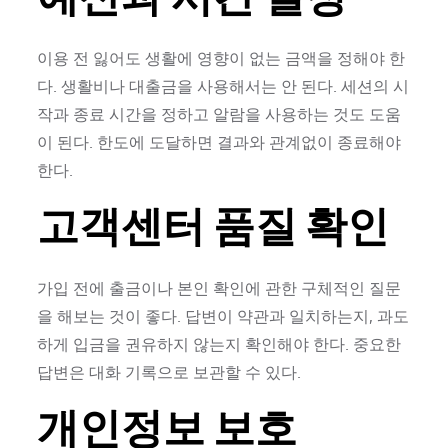
이용 전 잃어도 생활에 영향이 없는 금액을 정해야 한
다. 생활비나 대출금을 사용해서는 안 된다. 세션의 시
작과 종료 시간을 정하고 알람을 사용하는 것도 도움
이 된다. 한도에 도달하면 결과와 관계없이 종료해야
한다.
고객센터 품질 확인
가입 전에 출금이나 본인 확인에 관한 구체적인 질문
을 해보는 것이 좋다. 답변이 약관과 일치하는지, 과도
하게 입금을 권유하지 않는지 확인해야 한다. 중요한
답변은 대화 기록으로 보관할 수 있다.
개인정보 보호