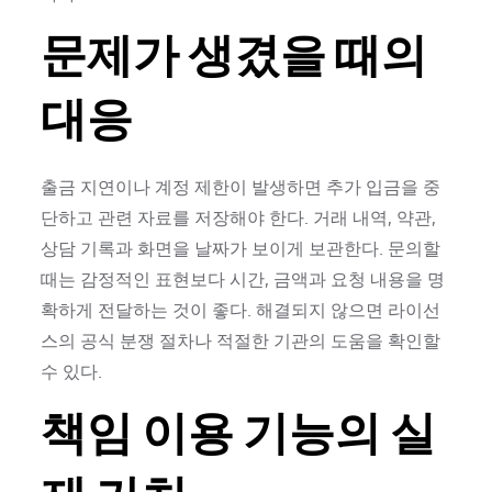
문제가 생겼을 때의
대응
출금 지연이나 계정 제한이 발생하면 추가 입금을 중
단하고 관련 자료를 저장해야 한다. 거래 내역, 약관,
상담 기록과 화면을 날짜가 보이게 보관한다. 문의할
때는 감정적인 표현보다 시간, 금액과 요청 내용을 명
확하게 전달하는 것이 좋다. 해결되지 않으면 라이선
스의 공식 분쟁 절차나 적절한 기관의 도움을 확인할
수 있다.
책임 이용 기능의 실