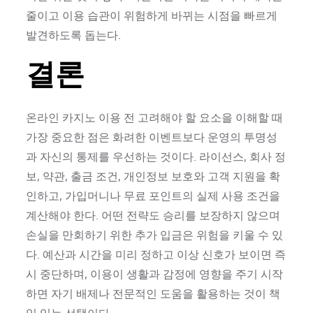
줄이고 이용 습관이 위험하게 바뀌는 시점을 빠르게
발견하도록 돕는다.
결론
온라인 카지노 이용 전 고려해야 할 요소을 이해할 때
가장 중요한 점은 화려한 이벤트보다 운영의 투명성
과 자신의 통제를 우선하는 것이다. 라이선스, 회사 정
보, 약관, 출금 조건, 개인정보 보호와 고객 지원을 확
인하고, 가입머니나 무료 포인트의 실제 사용 조건을
계산해야 한다. 어떤 전략도 승리를 보장하지 않으며
손실을 만회하기 위한 추가 입금은 위험을 키울 수 있
다. 예산과 시간을 미리 정하고 이상 신호가 보이면 즉
시 중단하며, 이용이 생활과 감정에 영향을 주기 시작
하면 자기 배제나 전문적인 도움을 활용하는 것이 책
임 있는 선택이다.