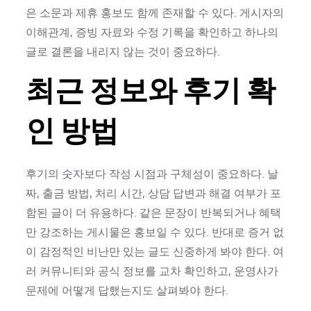
은 소문과 제휴 홍보도 함께 존재할 수 있다. 게시자의
이해관계, 증빙 자료와 수정 기록을 확인하고 하나의
글로 결론을 내리지 않는 것이 중요하다.
최근 정보와 후기 확
인 방법
후기의 숫자보다 작성 시점과 구체성이 중요하다. 날
짜, 출금 방법, 처리 시간, 상담 답변과 해결 여부가 포
함된 글이 더 유용하다. 같은 문장이 반복되거나 혜택
만 강조하는 게시물은 홍보일 수 있다. 반대로 증거 없
이 감정적인 비난만 있는 글도 신중하게 봐야 한다. 여
러 커뮤니티와 공식 정보를 교차 확인하고, 운영사가
문제에 어떻게 답했는지도 살펴봐야 한다.