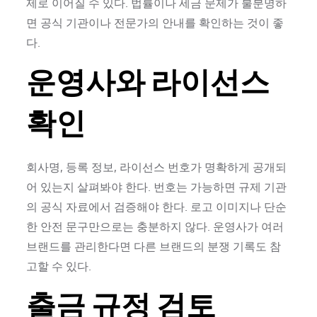
제로 이어질 수 있다. 법률이나 세금 문제가 불분명하
면 공식 기관이나 전문가의 안내를 확인하는 것이 좋
다.
운영사와 라이선스
확인
회사명, 등록 정보, 라이선스 번호가 명확하게 공개되
어 있는지 살펴봐야 한다. 번호는 가능하면 규제 기관
의 공식 자료에서 검증해야 한다. 로고 이미지나 단순
한 안전 문구만으로는 충분하지 않다. 운영사가 여러
브랜드를 관리한다면 다른 브랜드의 분쟁 기록도 참
고할 수 있다.
출금 규정 검토