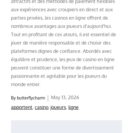
attractifs et des méthodes de paiement flexibles
aux expériences avec croupiers en direct et aux
parties privées, les casinos en ligne offrent de
nombreux avantages aux joueurs d’aujourd’hui.
Tout en profitant de ces atouts, il est essentiel de
jouer de manière responsable et de choisir des
plateformes dignes de confiance. Abordés avec
équilibre et prudence, les jeux de casino en ligne
peuvent constituer une forme de divertissement
passionnante et agréable pour les joueurs du
monde entier.
Posted
May 13, 2026
By
butterflycharm
on
apportent
,
casino
,
joueurs
,
ligne