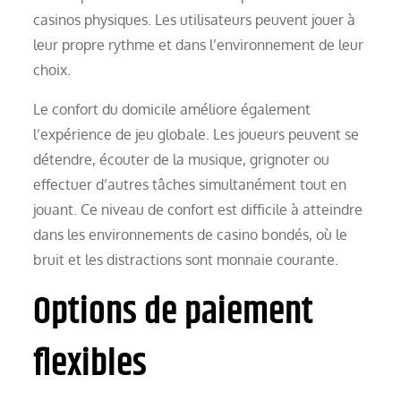
casinos physiques. Les utilisateurs peuvent jouer à
leur propre rythme et dans l’environnement de leur
choix.
Le confort du domicile améliore également
l’expérience de jeu globale. Les joueurs peuvent se
détendre, écouter de la musique, grignoter ou
effectuer d’autres tâches simultanément tout en
jouant. Ce niveau de confort est difficile à atteindre
dans les environnements de casino bondés, où le
bruit et les distractions sont monnaie courante.
Options de paiement
flexibles