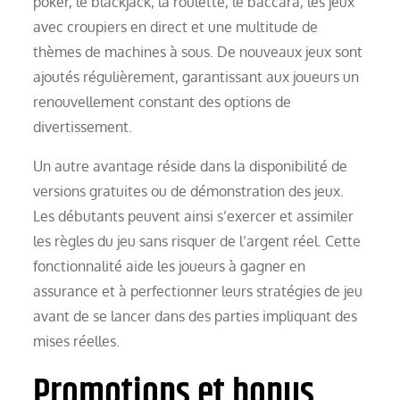
poker, le blackjack, la roulette, le baccara, les jeux
avec croupiers en direct et une multitude de
thèmes de machines à sous. De nouveaux jeux sont
ajoutés régulièrement, garantissant aux joueurs un
renouvellement constant des options de
divertissement.
Un autre avantage réside dans la disponibilité de
versions gratuites ou de démonstration des jeux.
Les débutants peuvent ainsi s’exercer et assimiler
les règles du jeu sans risquer de l’argent réel. Cette
fonctionnalité aide les joueurs à gagner en
assurance et à perfectionner leurs stratégies de jeu
avant de se lancer dans des parties impliquant des
mises réelles.
Promotions et bonus