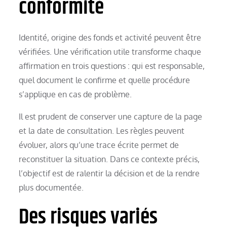
conformité
Identité, origine des fonds et activité peuvent être
vérifiées. Une vérification utile transforme chaque
affirmation en trois questions : qui est responsable,
quel document le confirme et quelle procédure
s’applique en cas de problème.
Il est prudent de conserver une capture de la page
et la date de consultation. Les règles peuvent
évoluer, alors qu’une trace écrite permet de
reconstituer la situation. Dans ce contexte précis,
l’objectif est de ralentir la décision et de la rendre
plus documentée.
Des risques variés