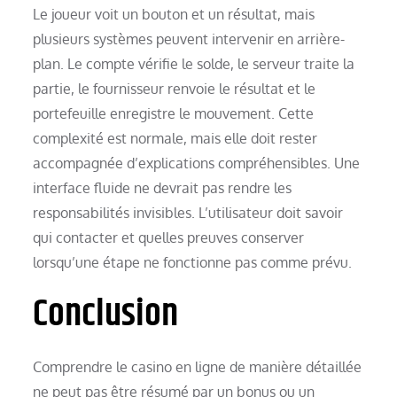
Le joueur voit un bouton et un résultat, mais
plusieurs systèmes peuvent intervenir en arrière-
plan. Le compte vérifie le solde, le serveur traite la
partie, le fournisseur renvoie le résultat et le
portefeuille enregistre le mouvement. Cette
complexité est normale, mais elle doit rester
accompagnée d’explications compréhensibles. Une
interface fluide ne devrait pas rendre les
responsabilités invisibles. L’utilisateur doit savoir
qui contacter et quelles preuves conserver
lorsqu’une étape ne fonctionne pas comme prévu.
Conclusion
Comprendre le casino en ligne de manière détaillée
ne peut pas être résumé par un bonus ou un