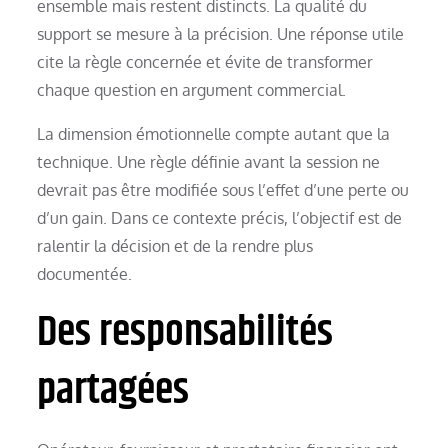
ensemble mais restent distincts. La qualité du
support se mesure à la précision. Une réponse utile
cite la règle concernée et évite de transformer
chaque question en argument commercial.
La dimension émotionnelle compte autant que la
technique. Une règle définie avant la session ne
devrait pas être modifiée sous l’effet d’une perte ou
d’un gain. Dans ce contexte précis, l’objectif est de
ralentir la décision et de la rendre plus
documentée.
Des responsabilités
partagées