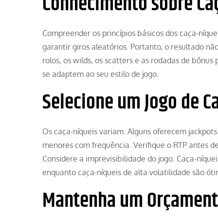
Conhecimento sobre Caç
Compreender os princípios básicos dos caça-níque
garantir giros aleatórios. Portanto, o resultado n
rolos, os wilds, os scatters e as rodadas de bônu
se adaptem ao seu estilo de jogo.
Selecione um Jogo de C
Os caça-níqueis variam. Alguns oferecem jackpot
menores com frequência. Verifique o RTP antes d
Considere a imprevisibilidade do jogo. Caça-níque
enquanto caça-níqueis de alta volatilidade são 
Mantenha um Orçamen