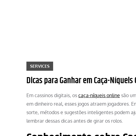
Skip
to
content
SERVICES
Dicas para Ganhar em Caça-Níqueis 
Em cassinos digitais, os
caça-níqueis online
são um 
em dinheiro real, esses jogos atraem jogadores. 
sorte, métodos e sugestões inteligentes podem aj
lembrar dessas dicas antes de girar os rolos.