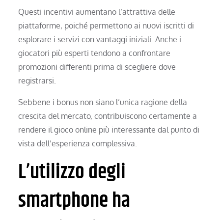
Questi incentivi aumentano l’attrattiva delle
piattaforme, poiché permettono ai nuovi iscritti di
esplorare i servizi con vantaggi iniziali. Anche i
giocatori più esperti tendono a confrontare
promozioni differenti prima di scegliere dove
registrarsi.
Sebbene i bonus non siano l’unica ragione della
crescita del mercato, contribuiscono certamente a
rendere il gioco online più interessante dal punto di
vista dell’esperienza complessiva.
L’utilizzo degli
smartphone ha