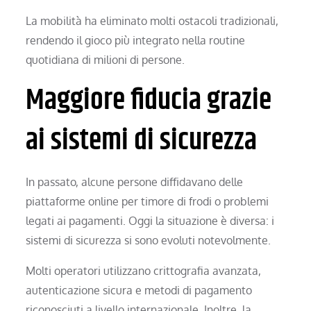
La mobilità ha eliminato molti ostacoli tradizionali,
rendendo il gioco più integrato nella routine
quotidiana di milioni di persone.
Maggiore fiducia grazie
ai sistemi di sicurezza
In passato, alcune persone diffidavano delle
piattaforme online per timore di frodi o problemi
legati ai pagamenti. Oggi la situazione è diversa: i
sistemi di sicurezza si sono evoluti notevolmente.
Molti operatori utilizzano crittografia avanzata,
autenticazione sicura e metodi di pagamento
riconosciuti a livello internazionale. Inoltre, la