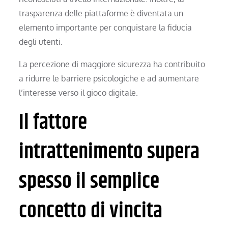
trasparenza delle piattaforme è diventata un
elemento importante per conquistare la fiducia
degli utenti.
La percezione di maggiore sicurezza ha contribuito
a ridurre le barriere psicologiche e ad aumentare
l’interesse verso il gioco digitale.
Il fattore
intrattenimento supera
spesso il semplice
concetto di vincita