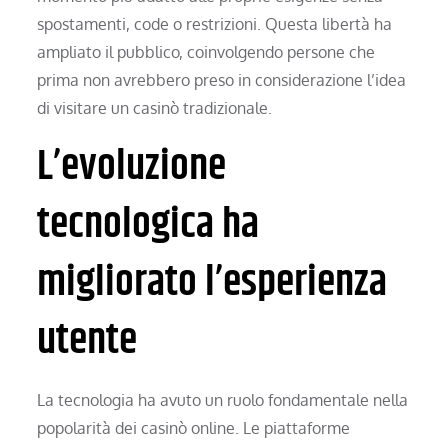
spostamenti, code o restrizioni. Questa libertà ha
ampliato il pubblico, coinvolgendo persone che
prima non avrebbero preso in considerazione l’idea
di visitare un casinò tradizionale.
L’evoluzione
tecnologica ha
migliorato l’esperienza
utente
La tecnologia ha avuto un ruolo fondamentale nella
popolarità dei casinò online. Le piattaforme