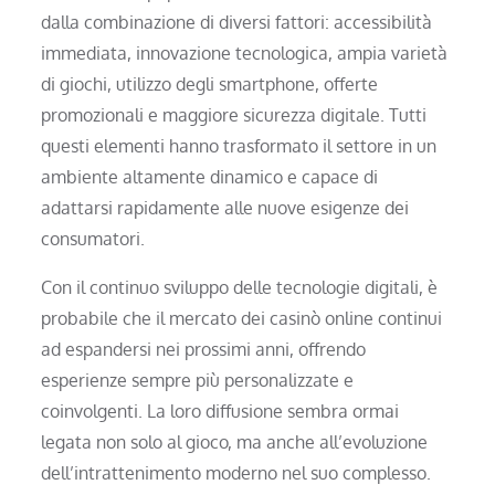
dalla combinazione di diversi fattori: accessibilità
immediata, innovazione tecnologica, ampia varietà
di giochi, utilizzo degli smartphone, offerte
promozionali e maggiore sicurezza digitale. Tutti
questi elementi hanno trasformato il settore in un
ambiente altamente dinamico e capace di
adattarsi rapidamente alle nuove esigenze dei
consumatori.
Con il continuo sviluppo delle tecnologie digitali, è
probabile che il mercato dei casinò online continui
ad espandersi nei prossimi anni, offrendo
esperienze sempre più personalizzate e
coinvolgenti. La loro diffusione sembra ormai
legata non solo al gioco, ma anche all’evoluzione
dell’intrattenimento moderno nel suo complesso.