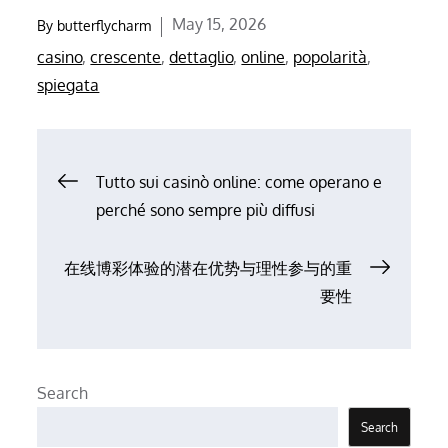
Posted
May 15, 2026
By
butterflycharm
on
casino
,
crescente
,
dettaglio
,
online
,
popolarità
,
spiegata
Post
Tutto sui casinò online: come operano e
perché sono sempre più diffusi
navigation
在线博彩体验的潜在优势与理性参与的重
要性
Search
Search