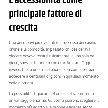
L’accessibilità come
principale fattore di
crescita
Uno dei motivi più evidenti del successo dei casinò
online è la comodità. In passato, chi desiderava
giocare doveva recarsi fisicamente in una sala da
gioco, spesso distante o con orari limitati. Oggi,
invece, basta uno smartphone o un computer per
accedere a centinaia di giochi in qualsiasi momento
della giornata.
La possibilità di giocare 24 ore su 24 rappresenta
un vantaggio enorme. Gli utenti possono scegliere il
momento più adatto alle proprie esigenze senza