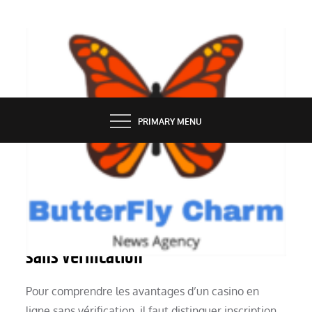
Skip
to
content
BUTTERFLY CHARM
PRIMARY MENU
ONLINE GAMES
Les avantages d’un casino en ligne
sans vérification
Pour comprendre les avantages d’un casino en
ligne sans vérification, il faut distinguer inscription