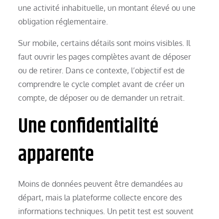
une activité inhabituelle, un montant élevé ou une
obligation réglementaire.
Sur mobile, certains détails sont moins visibles. Il
faut ouvrir les pages complètes avant de déposer
ou de retirer. Dans ce contexte, l’objectif est de
comprendre le cycle complet avant de créer un
compte, de déposer ou de demander un retrait.
Une confidentialité
apparente
Moins de données peuvent être demandées au
départ, mais la plateforme collecte encore des
informations techniques. Un petit test est souvent