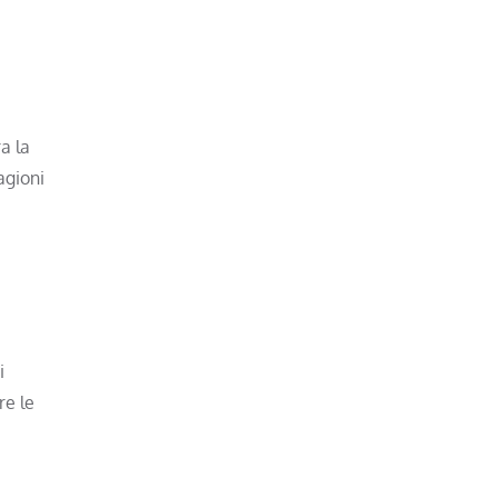
a la
agioni
i
re le