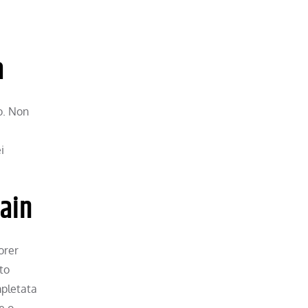
a
o. Non
i
ain
orer
to
mpletata
e o