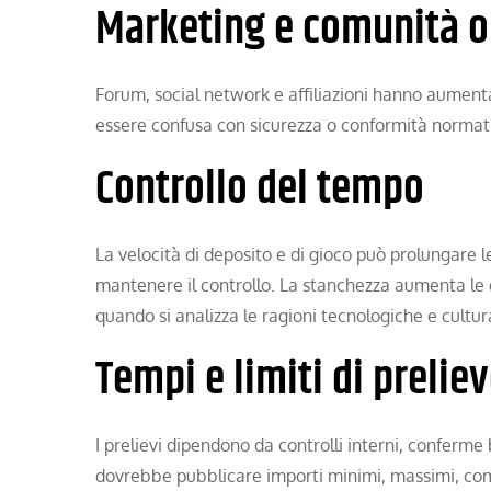
Marketing e comunità o
Forum, social network e affiliazioni hanno aumentat
essere confusa con sicurezza o conformità normat
Controllo del tempo
La velocità di deposito e di gioco può prolungare l
mantenere il controllo. La stanchezza aumenta le
quando si analizza le ragioni tecnologiche e cultura
Tempi e limiti di prelie
I prelievi dipendono da controlli interni, conferme 
dovrebbe pubblicare importi minimi, massimi, com