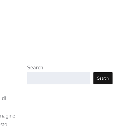
Search
Search
 di
mmagine
esto