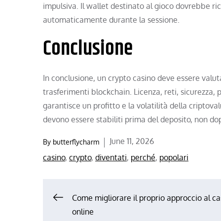
impulsiva. Il wallet destinato al gioco dovrebbe ri
automaticamente durante la sessione.
Conclusione
In conclusione, un crypto casino deve essere valut
trasferimenti blockchain. Licenza, reti, sicurezza,
garantisce un profitto e la volatilità della cripto
devono essere stabiliti prima del deposito, non do
Posted
June 11, 2026
By
butterflycharm
on
casino
,
crypto
,
diventati
,
perché
,
popolari
Post
Come migliorare il proprio approccio al ca
online