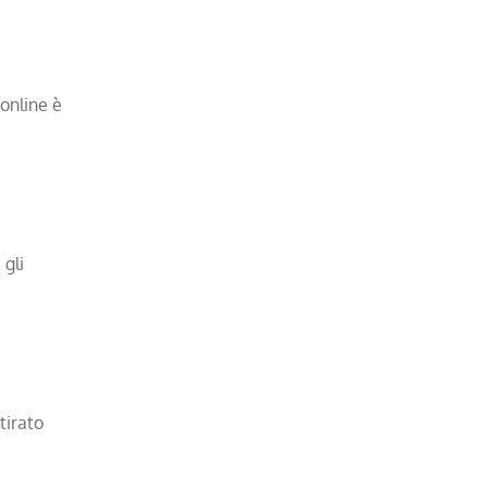
 online è
 gli
tirato