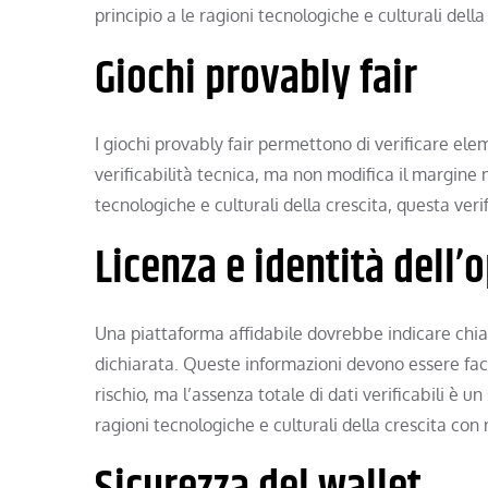
principio a le ragioni tecnologiche e culturali dell
Giochi provably fair
I giochi provably fair permettono di verificare ele
verificabilità tecnica, ma non modifica il margine m
tecnologiche e culturali della crescita, questa ve
Licenza e identità dell’
Una piattaforma affidabile dovrebbe indicare chiara
dichiarata. Queste informazioni devono essere faci
rischio, ma l’assenza totale di dati verificabili è
ragioni tecnologiche e culturali della crescita con