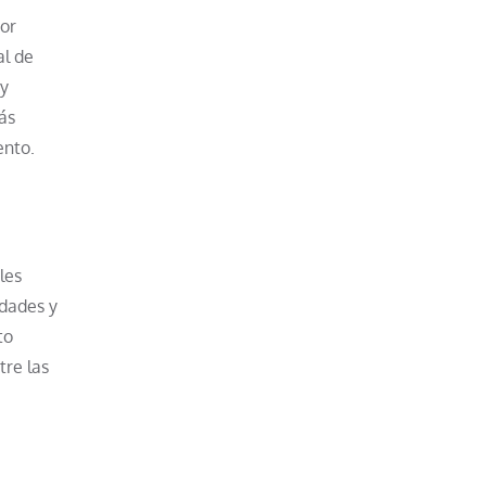
por
al de
 y
ás
ento.
les
idades y
to
tre las