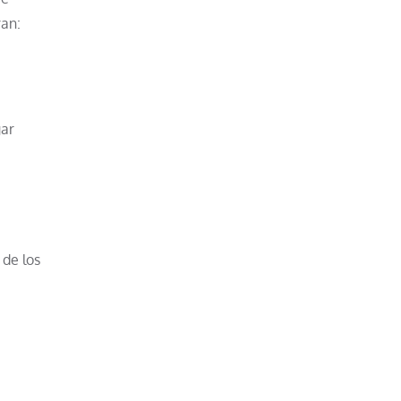
ran:
gar
 de los