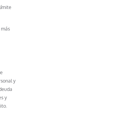
límite
r más
de
rsonal y
 deuda
es y
ito.