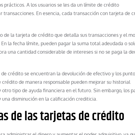
 prácticos. A los usuarios se les da un límite de crédito
ar transacciones. En esencia, cada transacción con tarjeta de c
 de la tarjeta de crédito que detalla sus transacciones y el m
. En la fecha límite, pueden pagar la suma total adeudada o so
obra una cantidad considerable de intereses si no se paga la d
 de crédito se encuentran la devolución de efectivo y los punt
e crédito de manera responsable pueden mejorar su historial
 y otro tipo de ayuda financiera en el futuro. Sin embargo, los 
 una disminución en la calificación crediticia.
as de las tarjetas de crédito
ara administrar el dinero y aumentar el poder adquisitivo, ya q