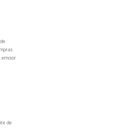
 de
ompras
l emisor
ite de