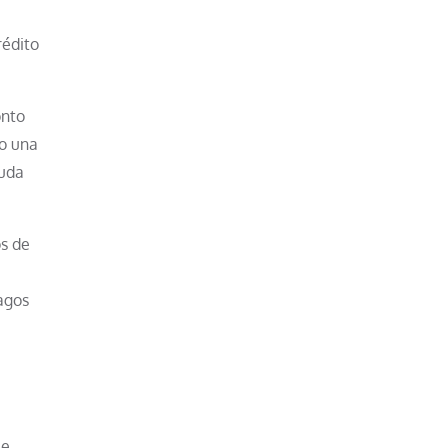
rédito
onto
lo una
euda
os de
pagos
ue