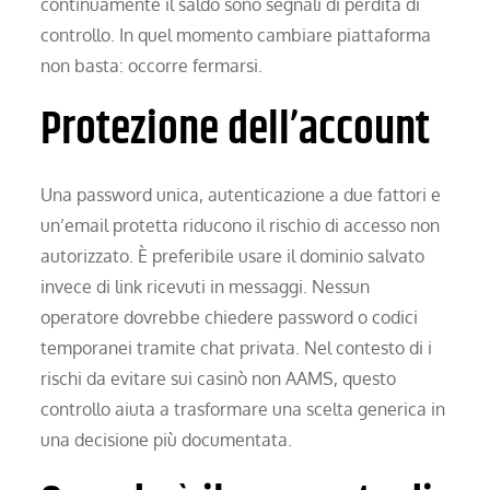
continuamente il saldo sono segnali di perdita di
controllo. In quel momento cambiare piattaforma
non basta: occorre fermarsi.
Protezione dell’account
Una password unica, autenticazione a due fattori e
un’email protetta riducono il rischio di accesso non
autorizzato. È preferibile usare il dominio salvato
invece di link ricevuti in messaggi. Nessun
operatore dovrebbe chiedere password o codici
temporanei tramite chat privata. Nel contesto di i
rischi da evitare sui casinò non AAMS, questo
controllo aiuta a trasformare una scelta generica in
una decisione più documentata.