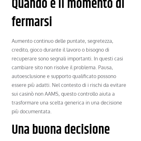
Quando è il momento di
fermarsi
Aumento continuo delle puntate, segretezza,
credito, gioco durante il lavoro o bisogno di
recuperare sono segnali importanti. In questi casi
cambiare sito non risolve il problema. Pausa,
autoesclusione e supporto qualificato possono
essere più adatti. Nel contesto di i rischi da evitare
sui casinò non AAMS, questo controllo aiuta a
trasformare una scelta generica in una decisione
più documentata.
Una buona decisione