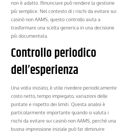
non è adatto. Rinunciare può rendere la gestione
più semplice. Nel contesto di i rischi da evitare sui
casinò non AAMS, questo controllo aiuta a
trasformare una scelta generica in una decisione
più documentata.
Controllo periodico
dell’esperienza
Una volta iniziato, è utile rivedere periodicamente
costo netto, tempo impiegato, variazioni delle
puntate e rispetto dei limiti. Questa analisi è
particolarmente importante quando si valuta i
rischi da evitare sui casinò non AAMS, perché una
buona impressione iniziale può far diminuire