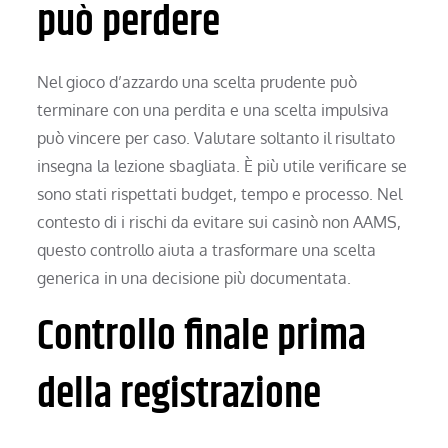
può perdere
Nel gioco d’azzardo una scelta prudente può
terminare con una perdita e una scelta impulsiva
può vincere per caso. Valutare soltanto il risultato
insegna la lezione sbagliata. È più utile verificare se
sono stati rispettati budget, tempo e processo. Nel
contesto di i rischi da evitare sui casinò non AAMS,
questo controllo aiuta a trasformare una scelta
generica in una decisione più documentata.
Controllo finale prima
della registrazione