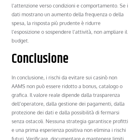
l’attenzione verso condizioni e comportamento. Se i
dati mostrano un aumento della frequenza o della
spesa, la risposta più prudente è ridurre
l’esposizione o sospendere l’attività, non ampliare il
budget.
Conclusione
In conclusione, i rischi da evitare sui casinò non
AAMS non può essere ridotto a bonus, catalogo o
grafica. Il valore reale dipende dalla trasparenza
dell’operatore, dalla gestione dei pagamenti, dalla
protezione dei dati e dalla possibilità di fermarsi
senza ostacoli. Nessuna strategia garantisce profitti
e una prima esperienza positiva non elimina i rischi
futuri. Verificare, documentare e mantenere limiti