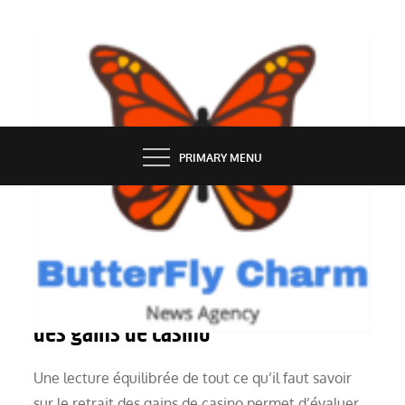
Skip
to
content
BUTTERFLY CHARM
PRIMARY MENU
ONLINE GAMES
Tout ce qu’il faut savoir sur le retrait
des gains de casino
Une lecture équilibrée de tout ce qu’il faut savoir
sur le retrait des gains de casino permet d’évaluer