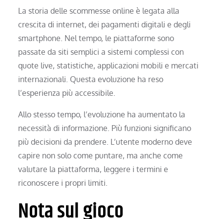
La storia delle scommesse online è legata alla
crescita di internet, dei pagamenti digitali e degli
smartphone. Nel tempo, le piattaforme sono
passate da siti semplici a sistemi complessi con
quote live, statistiche, applicazioni mobili e mercati
internazionali. Questa evoluzione ha reso
l’esperienza più accessibile.
Allo stesso tempo, l’evoluzione ha aumentato la
necessità di informazione. Più funzioni significano
più decisioni da prendere. L’utente moderno deve
capire non solo come puntare, ma anche come
valutare la piattaforma, leggere i termini e
riconoscere i propri limiti.
Nota sul gioco