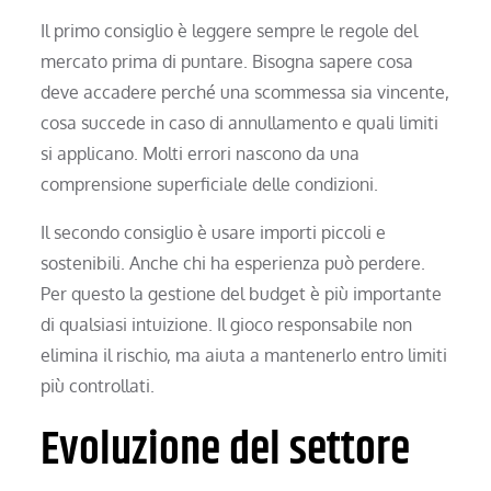
Il primo consiglio è leggere sempre le regole del
mercato prima di puntare. Bisogna sapere cosa
deve accadere perché una scommessa sia vincente,
cosa succede in caso di annullamento e quali limiti
si applicano. Molti errori nascono da una
comprensione superficiale delle condizioni.
Il secondo consiglio è usare importi piccoli e
sostenibili. Anche chi ha esperienza può perdere.
Per questo la gestione del budget è più importante
di qualsiasi intuizione. Il gioco responsabile non
elimina il rischio, ma aiuta a mantenerlo entro limiti
più controllati.
Evoluzione del settore