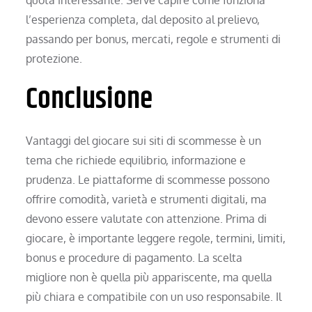
l’esperienza completa, dal deposito al prelievo,
passando per bonus, mercati, regole e strumenti di
protezione.
Conclusione
Vantaggi del giocare sui siti di scommesse è un
tema che richiede equilibrio, informazione e
prudenza. Le piattaforme di scommesse possono
offrire comodità, varietà e strumenti digitali, ma
devono essere valutate con attenzione. Prima di
giocare, è importante leggere regole, termini, limiti,
bonus e procedure di pagamento. La scelta
migliore non è quella più appariscente, ma quella
più chiara e compatibile con un uso responsabile. Il