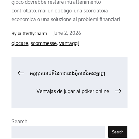
gioco dovrebbe restare intrattenimento
controllato, mai un obbligo, una scorciatoia
economica o una soluzione ai problemi finanziari.
Posted
June 2, 2026
By
butterflycharm
on
giocare
,
scommesse
,
vantaggi
Post
អត្ថប្រយោជន៍នៃការលេងប៉ុកឃើរអនឡាញ
navigation
Ventajas de jugar al póker online
Search
Search