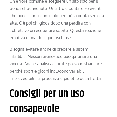
Un errore comune è scegliere un sito solo per il
bonus di benvenuto. Un altro è puntare su eventi
che non si conoscono solo perché la quota sembra
alta. C’è poi chi gioca dopo una perdita con
l’obiettivo di recuperare subito. Questa reazione
emotiva è una delle più rischiose.
Bisogna evitare anche di credere a sistemi
infallibili. Nessun pronostico può garantire una
vincita. Anche analisi accurate possono sbagliare
perché sport e giochi includono variabili
imprevedibili. La prudenza è più utile della fretta.
Consigli per un uso
consapevole