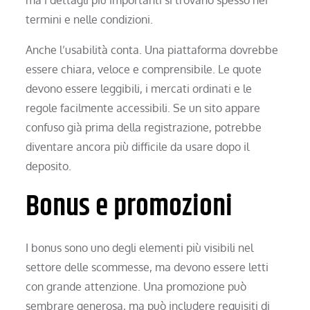
termini e nelle condizioni.
Anche l’usabilità conta. Una piattaforma dovrebbe
essere chiara, veloce e comprensibile. Le quote
devono essere leggibili, i mercati ordinati e le
regole facilmente accessibili. Se un sito appare
confuso già prima della registrazione, potrebbe
diventare ancora più difficile da usare dopo il
deposito.
Bonus e promozioni
I bonus sono uno degli elementi più visibili nel
settore delle scommesse, ma devono essere letti
con grande attenzione. Una promozione può
sembrare generosa, ma può includere requisiti di