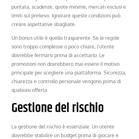
puntata, scadenze, quote minime, mercati esclusi e
limiti sul prelievo. Ignorare queste condizioni può
creare aspettative sbagliate.
Un bonus utile è quello trasparente. Se le regole
sono troppo complesse o poco chiare, l’utente
dovrebbe fermarsi prima di accettarlo. Le
promozioni non dovrebbero mai essere il motivo
principale per scegliere una piattaforma. Sicurezza,
chiarezza e controllo personale vengono prima di
qualsiasi offerta.
Gestione del rischio
La gestione del rischio è essenziale. Un utente
dovrebbe stabilire un budget prima di giocare e