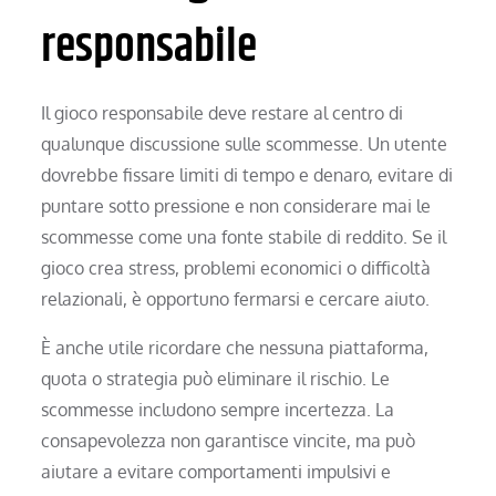
responsabile
Il gioco responsabile deve restare al centro di
qualunque discussione sulle scommesse. Un utente
dovrebbe fissare limiti di tempo e denaro, evitare di
puntare sotto pressione e non considerare mai le
scommesse come una fonte stabile di reddito. Se il
gioco crea stress, problemi economici o difficoltà
relazionali, è opportuno fermarsi e cercare aiuto.
È anche utile ricordare che nessuna piattaforma,
quota o strategia può eliminare il rischio. Le
scommesse includono sempre incertezza. La
consapevolezza non garantisce vincite, ma può
aiutare a evitare comportamenti impulsivi e