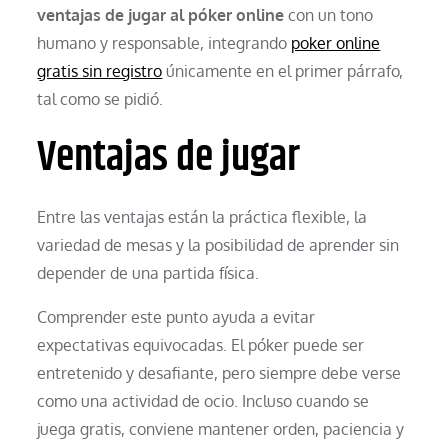
ventajas de jugar al póker online
con un tono
humano y responsable, integrando
poker online
gratis sin registro
únicamente en el primer párrafo,
tal como se pidió.
Ventajas de jugar
Entre las ventajas están la práctica flexible, la
variedad de mesas y la posibilidad de aprender sin
depender de una partida física.
Comprender este punto ayuda a evitar
expectativas equivocadas. El póker puede ser
entretenido y desafiante, pero siempre debe verse
como una actividad de ocio. Incluso cuando se
juega gratis, conviene mantener orden, paciencia y