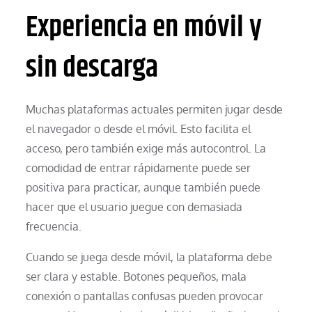
Experiencia en móvil y
sin descarga
Muchas plataformas actuales permiten jugar desde
el navegador o desde el móvil. Esto facilita el
acceso, pero también exige más autocontrol. La
comodidad de entrar rápidamente puede ser
positiva para practicar, aunque también puede
hacer que el usuario juegue con demasiada
frecuencia.
Cuando se juega desde móvil, la plataforma debe
ser clara y estable. Botones pequeños, mala
conexión o pantallas confusas pueden provocar