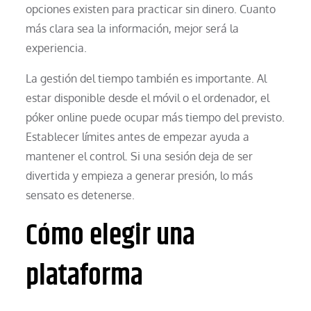
opciones existen para practicar sin dinero. Cuanto
más clara sea la información, mejor será la
experiencia.
La gestión del tiempo también es importante. Al
estar disponible desde el móvil o el ordenador, el
póker online puede ocupar más tiempo del previsto.
Establecer límites antes de empezar ayuda a
mantener el control. Si una sesión deja de ser
divertida y empieza a generar presión, lo más
sensato es detenerse.
Cómo elegir una
plataforma