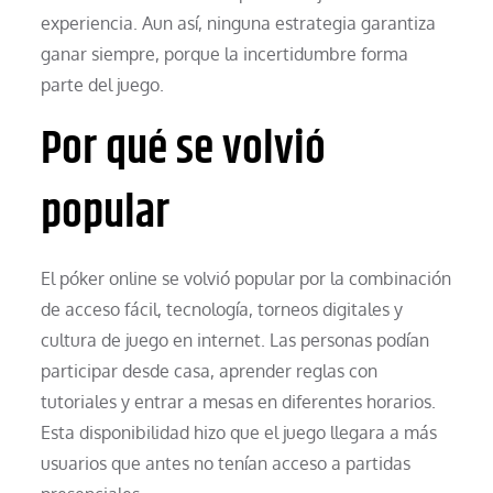
experiencia. Aun así, ninguna estrategia garantiza
ganar siempre, porque la incertidumbre forma
parte del juego.
Por qué se volvió
popular
El póker online se volvió popular por la combinación
de acceso fácil, tecnología, torneos digitales y
cultura de juego en internet. Las personas podían
participar desde casa, aprender reglas con
tutoriales y entrar a mesas en diferentes horarios.
Esta disponibilidad hizo que el juego llegara a más
usuarios que antes no tenían acceso a partidas