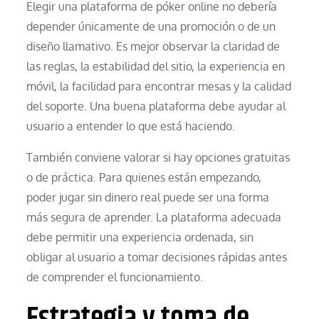
Elegir una plataforma de póker online no debería
depender únicamente de una promoción o de un
diseño llamativo. Es mejor observar la claridad de
las reglas, la estabilidad del sitio, la experiencia en
móvil, la facilidad para encontrar mesas y la calidad
del soporte. Una buena plataforma debe ayudar al
usuario a entender lo que está haciendo.
También conviene valorar si hay opciones gratuitas
o de práctica. Para quienes están empezando,
poder jugar sin dinero real puede ser una forma
más segura de aprender. La plataforma adecuada
debe permitir una experiencia ordenada, sin
obligar al usuario a tomar decisiones rápidas antes
de comprender el funcionamiento.
Estrategia y toma de