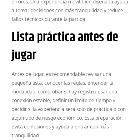
errores. Una experiencia móvil bien diseñada ayuda
a tomar decisiones con más tranquilidad y reduce
fallos técnicos durante la partida.
Lista práctica antes de
jugar
Antes de jugar, es recomendable revisar una
pequeña lista: conocer las reglas, entender la
modalidad, comprobar si hay registro, usar una
conexión estable, definir un límite de tiempo y
decidir si la experiencia será solo de práctica o con
algún tipo de riesgo económico. Esta preparación
evita confusiones y ayuda a entrar con más
tranquilidad.