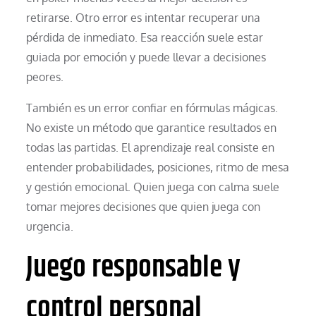
retirarse. Otro error es intentar recuperar una
pérdida de inmediato. Esa reacción suele estar
guiada por emoción y puede llevar a decisiones
peores.
También es un error confiar en fórmulas mágicas.
No existe un método que garantice resultados en
todas las partidas. El aprendizaje real consiste en
entender probabilidades, posiciones, ritmo de mesa
y gestión emocional. Quien juega con calma suele
tomar mejores decisiones que quien juega con
urgencia.
Juego responsable y
control personal