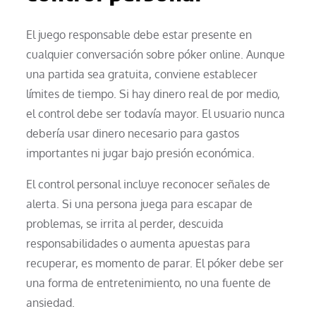
El juego responsable debe estar presente en
cualquier conversación sobre póker online. Aunque
una partida sea gratuita, conviene establecer
límites de tiempo. Si hay dinero real de por medio,
el control debe ser todavía mayor. El usuario nunca
debería usar dinero necesario para gastos
importantes ni jugar bajo presión económica.
El control personal incluye reconocer señales de
alerta. Si una persona juega para escapar de
problemas, se irrita al perder, descuida
responsabilidades o aumenta apuestas para
recuperar, es momento de parar. El póker debe ser
una forma de entretenimiento, no una fuente de
ansiedad.