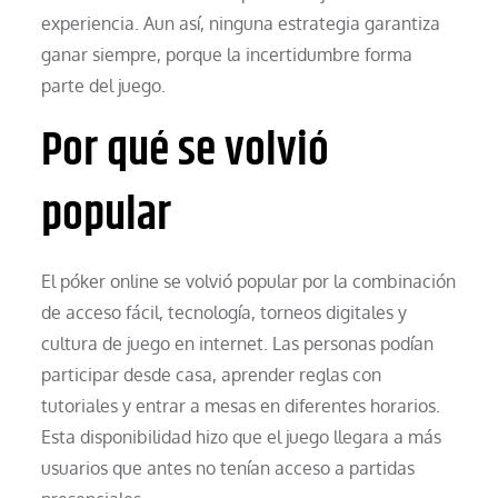
experiencia. Aun así, ninguna estrategia garantiza
ganar siempre, porque la incertidumbre forma
parte del juego.
Por qué se volvió
popular
El póker online se volvió popular por la combinación
de acceso fácil, tecnología, torneos digitales y
cultura de juego en internet. Las personas podían
participar desde casa, aprender reglas con
tutoriales y entrar a mesas en diferentes horarios.
Esta disponibilidad hizo que el juego llegara a más
usuarios que antes no tenían acceso a partidas