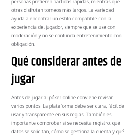
personas prefieren partidas rápidas, mientras que
otras disfrutan torneos más largos. La variedad
ayuda a encontrar un estilo compatible con la
experiencia del jugador, siempre que se use con
moderación y no se confunda entretenimiento con
obligación.
Qué considerar antes de
jugar
Antes de jugar al póker online conviene revisar
varios puntos. La plataforma debe ser clara, fácil de
usar y transparente en sus reglas. También es
importante comprobar si se necesita registro, qué
datos se solicitan, cómo se gestiona la cuenta y qué