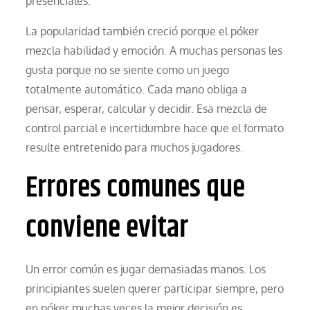
presenciales.
La popularidad también creció porque el póker
mezcla habilidad y emoción. A muchas personas les
gusta porque no se siente como un juego
totalmente automático. Cada mano obliga a
pensar, esperar, calcular y decidir. Esa mezcla de
control parcial e incertidumbre hace que el formato
resulte entretenido para muchos jugadores.
Errores comunes que
conviene evitar
Un error común es jugar demasiadas manos. Los
principiantes suelen querer participar siempre, pero
en póker muchas veces la mejor decisión es