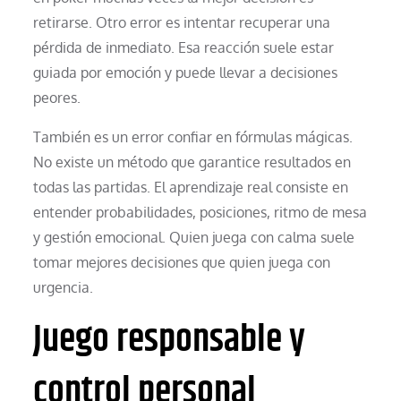
retirarse. Otro error es intentar recuperar una
pérdida de inmediato. Esa reacción suele estar
guiada por emoción y puede llevar a decisiones
peores.
También es un error confiar en fórmulas mágicas.
No existe un método que garantice resultados en
todas las partidas. El aprendizaje real consiste en
entender probabilidades, posiciones, ritmo de mesa
y gestión emocional. Quien juega con calma suele
tomar mejores decisiones que quien juega con
urgencia.
Juego responsable y
control personal