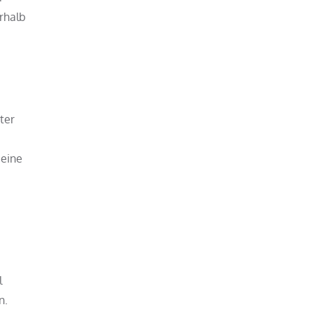
rhalb
ter
 eine
l
n.