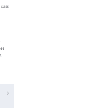
 dass
m
ese
t.