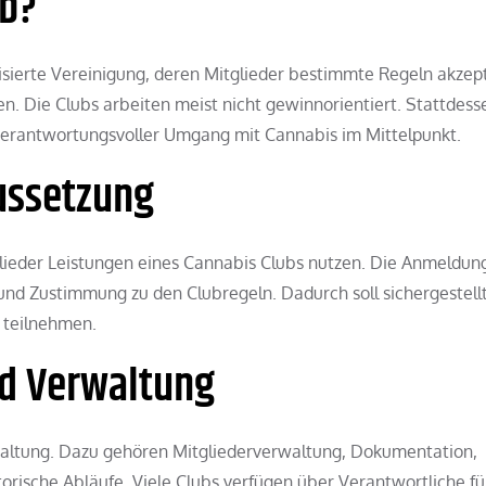
ub?
nisierte Vereinigung, deren Mitglieder bestimmte Regeln akzep
. Die Clubs arbeiten meist nicht gewinnorientiert. Stattdess
 verantwortungsvoller Umgang mit Cannabis im Mittelpunkt.
aussetzung
tglieder Leistungen eines Cannabis Clubs nutzen. Die Anmeldun
 und Zustimmung zu den Clubregeln. Dadurch soll sichergestell
 teilnehmen.
nd Verwaltung
waltung. Dazu gehören Mitgliederverwaltung, Dokumentation,
torische Abläufe. Viele Clubs verfügen über Verantwortliche fü