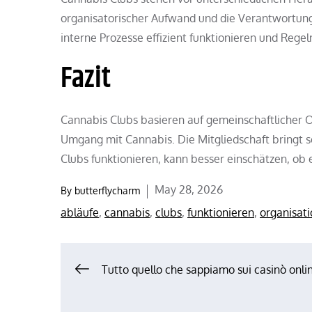
organisatorischer Aufwand und die Verantwortung 
interne Prozesse effizient funktionieren und Rege
Fazit
Cannabis Clubs basieren auf gemeinschaftlicher 
Umgang mit Cannabis. Die Mitgliedschaft bringt so
Clubs funktionieren, kann besser einschätzen, ob 
Posted
May 28, 2026
By
butterflycharm
on
abläufe
,
cannabis
,
clubs
,
funktionieren
,
organisati
Post
Tutto quello che sappiamo sui casinò onli