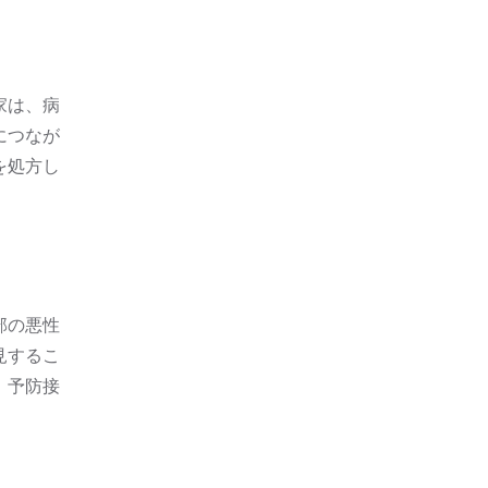
家は、病
につなが
を処方し
部の悪性
見するこ
、予防接