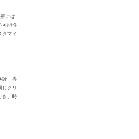
治療には
る可能性
スタマイ
検診、専
同じクリ
でき、時