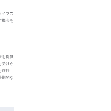
ライフス
す機会を
療を提供
を受けら
を維持
長期的な