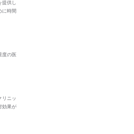
を提供し
めに時間
。
重度の医
クリニッ
対効果が