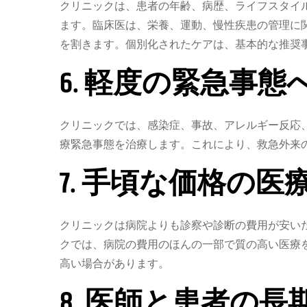
クリニックは、患者の年齢、病歴、ライフスタイ
ます。臨床医は、栄養、運動、慢性疾患の管理に
を割きます。個別化されたケアは、基本的な推奨
6. 軽度の緊急事
クリニックでは、感染症、事故、アレルギー反応
療緊急事態を治療します。これにより、救急外来
7. 手頃な価格の医
クリニックは病院よりも診察や診断の費用が安い
クでは、病院の費用のほんの一部で質の高い医療
高い場合があります。
8. 医師と患者の