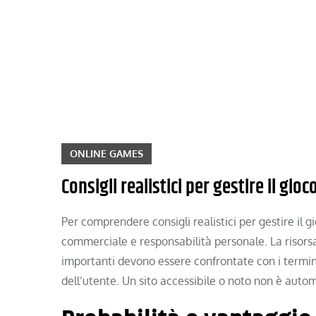
Skip
to
content
ONLINE GAMES
Consigli realistici per gestire il gioc
Per comprendere consigli realistici per gestire il 
commerciale e responsabilità personale. La risor
importanti devono essere confrontate con i termini u
dell’utente. Un sito accessibile o noto non è auto