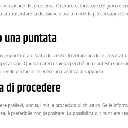
hi risponde del problema. Operatore, fornitore del gioco e pr
testo, rallentare la decisione aiuta a renderla più consapevole 
o una puntata
 importo, ora e stato del conto. Il motore produce il risultato, 
o l’operazione. Questa catena spiega perché una contestazione r
vi rende più facile chiedere una verifica al supporto.
ma di procedere
re prelievi, bonus, limiti e procedura di chiusura. Se le inform
a, è preferibile non depositare. La possibilità di rinunciare re