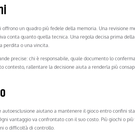
ni
ni offrono un quadro più fedele della memoria. Una revisione m
va conta quanto quella tecnica. Una regola decisa prima della
 perdita o una vincita.
mande precise: chi è responsabile, quale documento lo conferm
o contesto, rallentare la decisione aiuta a renderla più consa
lo
 autoesclusione aiutano a mantenere il gioco entro confini stabi
Ogni vantaggio va confrontato con il suo costo. Più giochi o più
o difficoltà di controllo.