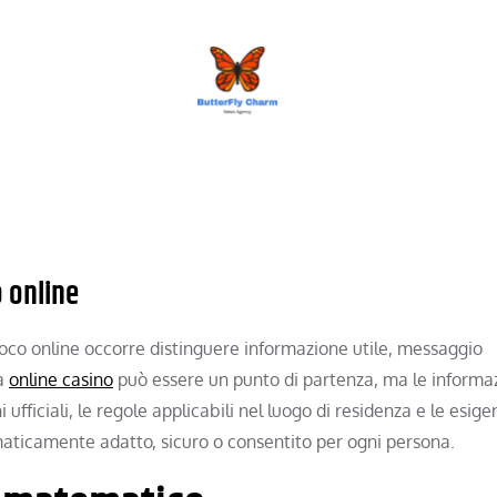
BUTTERFLY CHARM
o online
gioco online occorre distinguere informazione utile, messaggio
sa
online casino
può essere un punto di partenza, ma le informa
fficiali, le regole applicabili nel luogo di residenza e le esige
maticamente adatto, sicuro o consentito per ogni persona.