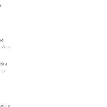
e
io
mazione
ità e
a a
erdite