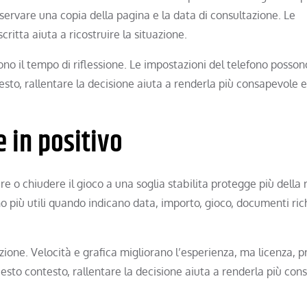
ervare una copia della pagina e la data di consultazione. Le
itta aiuta a ricostruire la situazione.
o il tempo di riflessione. Le impostazioni del telefono posson
testo, rallentare la decisione aiuta a renderla più consapevole e
 in positivo
e o chiudere il gioco a una soglia stabilita protegge più della 
o più utili quando indicano data, importo, gioco, documenti rich
one. Velocità e grafica migliorano l’esperienza, ma licenza, pr
uesto contesto, rallentare la decisione aiuta a renderla più co