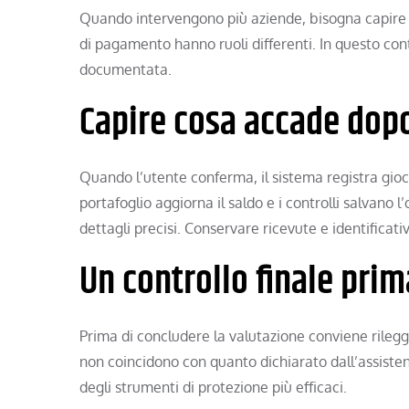
Quando intervengono più aziende, bisogna capire c
di pagamento hanno ruoli differenti. In questo con
documentata.
Capire cosa accade dop
Quando l’utente conferma, il sistema registra gioco,
portafoglio aggiorna il saldo e i controlli salvan
dettagli precisi. Conservare ricevute e identificati
Un controllo finale pri
Prima di concludere la valutazione conviene rilegge
non coincidono con quanto dichiarato dall’assistenz
degli strumenti di protezione più efficaci.