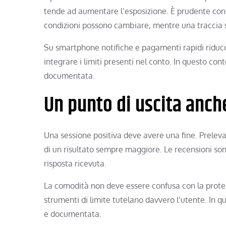
tende ad aumentare l’esposizione. È prudente cons
condizioni possono cambiare, mentre una traccia scr
Su smartphone notifiche e pagamenti rapidi riducon
integrare i limiti presenti nel conto. In questo con
documentata.
Un punto di uscita anche
Una sessione positiva deve avere una fine. Prelevar
di un risultato sempre maggiore. Le recensioni son
risposta ricevuta.
La comodità non deve essere confusa con la protezi
strumenti di limite tutelano davvero l’utente. In q
e documentata.