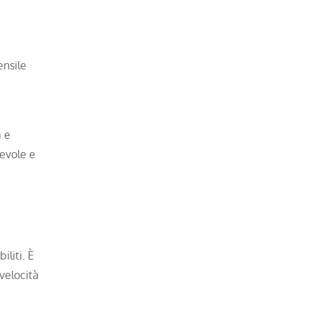
ensile
a e
pevole e
liti. È
 velocità