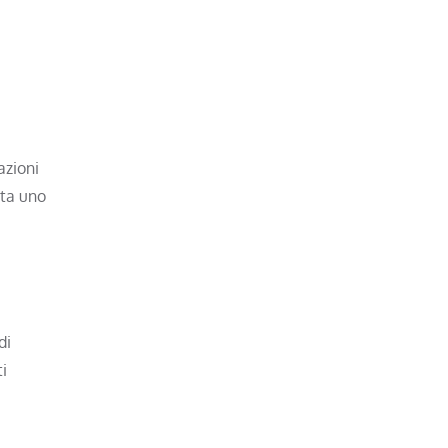
azioni
sta uno
di
ti