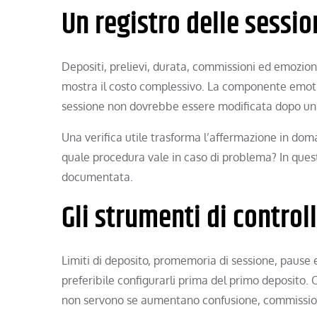
Un registro delle sessio
Depositi, prelievi, durata, commissioni ed emozio
mostra il costo complessivo. La componente emoti
sessione non dovrebbe essere modificata dopo una
Una verifica utile trasforma l’affermazione in do
quale procedura vale in caso di problema? In quest
documentata.
Gli strumenti di control
Limiti di deposito, promemoria di sessione, pause e
preferibile configurarli prima del primo deposito. 
non servono se aumentano confusione, commissioni 