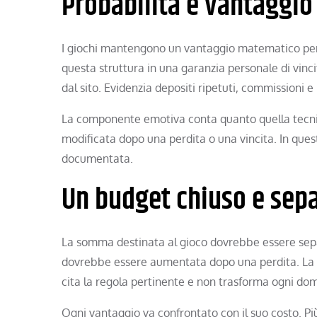
Probabilità e vantaggi
I giochi mantengono un vantaggio matematico per 
questa struttura in una garanzia personale di vinci
dal sito. Evidenzia depositi ripetuti, commissioni e
La componente emotiva conta quanto quella tecni
modificata dopo una perdita o una vincita. In ques
documentata.
Un budget chiuso e sep
La somma destinata al gioco dovrebbe essere sepa
dovrebbe essere aumentata dopo una perdita. La qua
cita la regola pertinente e non trasforma ogni d
Ogni vantaggio va confrontato con il suo costo. P