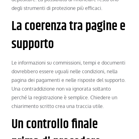
degli strumenti di protezione più efficaci.
La coerenza tra pagine e
supporto
Le informazioni su commissioni, tempi e documenti
dovrebbero essere uguali nelle condizioni, nella
pagina dei pagamenti e nelle risposte del supporto.
Una contraddizione non va ignorata soltanto
perché la registrazione è semplice. Chiedere un
chiarimento scritto crea una traccia utile.
Un controllo finale