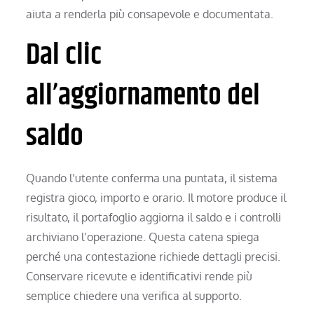
aiuta a renderla più consapevole e documentata.
Dal clic
all’aggiornamento del
saldo
Quando l’utente conferma una puntata, il sistema
registra gioco, importo e orario. Il motore produce il
risultato, il portafoglio aggiorna il saldo e i controlli
archiviano l’operazione. Questa catena spiega
perché una contestazione richiede dettagli precisi.
Conservare ricevute e identificativi rende più
semplice chiedere una verifica al supporto.