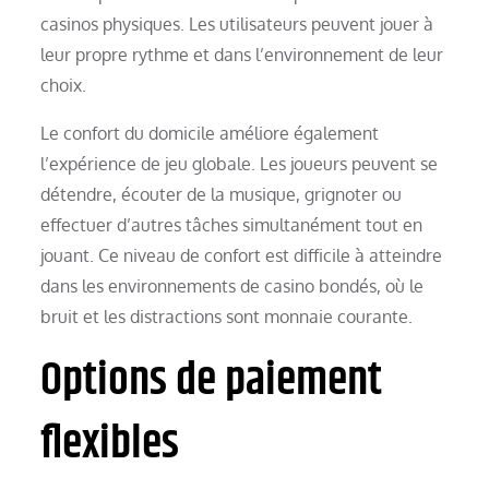
casinos physiques. Les utilisateurs peuvent jouer à
leur propre rythme et dans l’environnement de leur
choix.
Le confort du domicile améliore également
l’expérience de jeu globale. Les joueurs peuvent se
détendre, écouter de la musique, grignoter ou
effectuer d’autres tâches simultanément tout en
jouant. Ce niveau de confort est difficile à atteindre
dans les environnements de casino bondés, où le
bruit et les distractions sont monnaie courante.
Options de paiement
flexibles