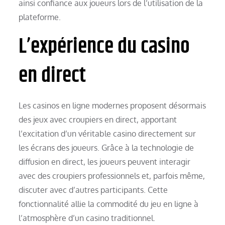
ainsi confiance aux joueurs lors de l’utilisation de la
plateforme.
L’expérience du casino
en direct
Les casinos en ligne modernes proposent désormais
des jeux avec croupiers en direct, apportant
l’excitation d’un véritable casino directement sur
les écrans des joueurs. Grâce à la technologie de
diffusion en direct, les joueurs peuvent interagir
avec des croupiers professionnels et, parfois même,
discuter avec d’autres participants. Cette
fonctionnalité allie la commodité du jeu en ligne à
l’atmosphère d’un casino traditionnel.