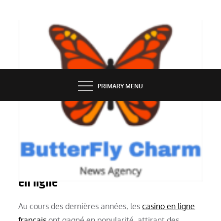
Skip
to
content
BUTTERFLY CHARM
PRIMARY MENU
ONLINE GAMES
Les points forts des jeux de casino
en ligne
Au cours des dernières années, les
casino en ligne
francais
ont gagné en popularité, attirant des