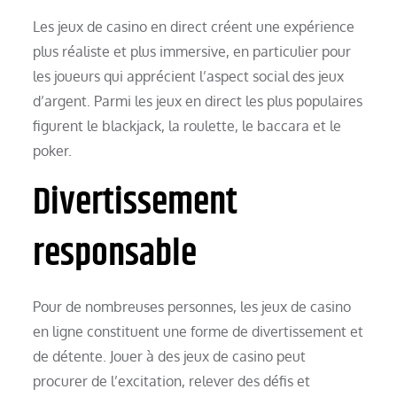
Les jeux de casino en direct créent une expérience
plus réaliste et plus immersive, en particulier pour
les joueurs qui apprécient l’aspect social des jeux
d’argent. Parmi les jeux en direct les plus populaires
figurent le blackjack, la roulette, le baccara et le
poker.
Divertissement
responsable
Pour de nombreuses personnes, les jeux de casino
en ligne constituent une forme de divertissement et
de détente. Jouer à des jeux de casino peut
procurer de l’excitation, relever des défis et