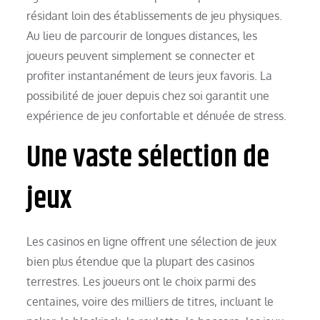
résidant loin des établissements de jeu physiques.
Au lieu de parcourir de longues distances, les
joueurs peuvent simplement se connecter et
profiter instantanément de leurs jeux favoris. La
possibilité de jouer depuis chez soi garantit une
expérience de jeu confortable et dénuée de stress.
Une vaste sélection de
jeux
Les casinos en ligne offrent une sélection de jeux
bien plus étendue que la plupart des casinos
terrestres. Les joueurs ont le choix parmi des
centaines, voire des milliers de titres, incluant le