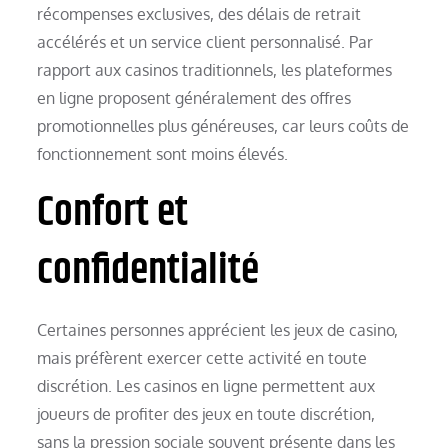
récompenses exclusives, des délais de retrait
accélérés et un service client personnalisé. Par
rapport aux casinos traditionnels, les plateformes
en ligne proposent généralement des offres
promotionnelles plus généreuses, car leurs coûts de
fonctionnement sont moins élevés.
Confort et
confidentialité
Certaines personnes apprécient les jeux de casino,
mais préfèrent exercer cette activité en toute
discrétion. Les casinos en ligne permettent aux
joueurs de profiter des jeux en toute discrétion,
sans la pression sociale souvent présente dans les