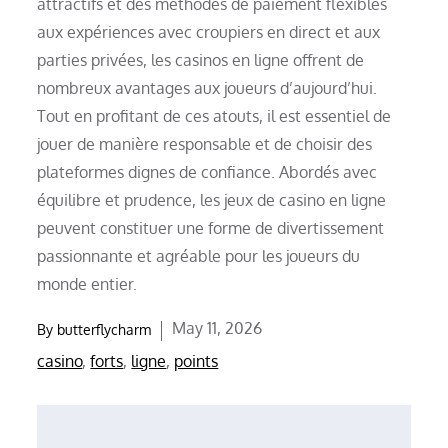
attractifs et des méthodes de paiement flexibles
aux expériences avec croupiers en direct et aux
parties privées, les casinos en ligne offrent de
nombreux avantages aux joueurs d’aujourd’hui.
Tout en profitant de ces atouts, il est essentiel de
jouer de manière responsable et de choisir des
plateformes dignes de confiance. Abordés avec
équilibre et prudence, les jeux de casino en ligne
peuvent constituer une forme de divertissement
passionnante et agréable pour les joueurs du
monde entier.
Posted
May 11, 2026
By
butterflycharm
on
casino
,
forts
,
ligne
,
points